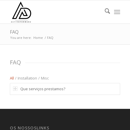
FAQ
You are here:
Home
/
FAQ
FAQ
All
/
Installation
/
Misc
Que serviços prestamos?
OS NOSSOSLINKS